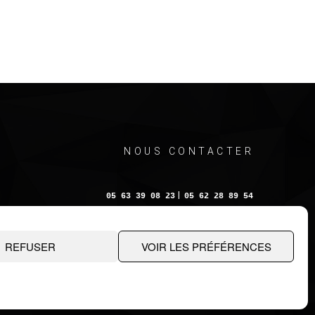
NOUS CONTACTER
|
|
.
@
.
.
@
.
bre 82400 VALENCE D'AGEN | 89 Rue Nationale 32700 LECTOURE
REFUSER
VOIR LES PRÉFÉRENCES