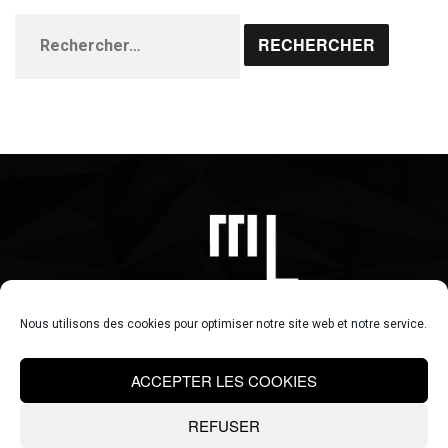
Rechercher :
NOUS CONTACTER
Nous utilisons des cookies pour optimiser notre site web et notre service.
|
ACCEPTER LES COOKIES
|
.
@
.
.
@
.
REFUSER
67 Allées du 4 septembre 82400 VALENCE D'AGEN | 89 Rue